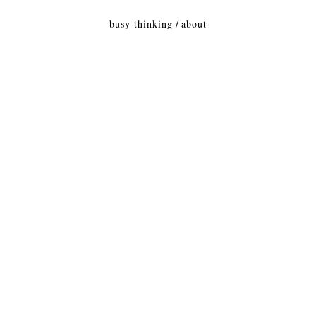
busy thinking
about
DÍAS DE TAHANAOUT